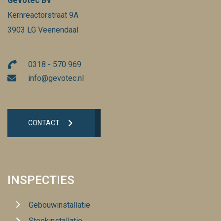
Gevotec BV
Kernreactorstraat 9A
3903 LG Veenendaal
0318 - 570 969
info@gevotec.nl
CONTACT
INSPECTIES
Gebouwinstallatie
Stookinstallatie