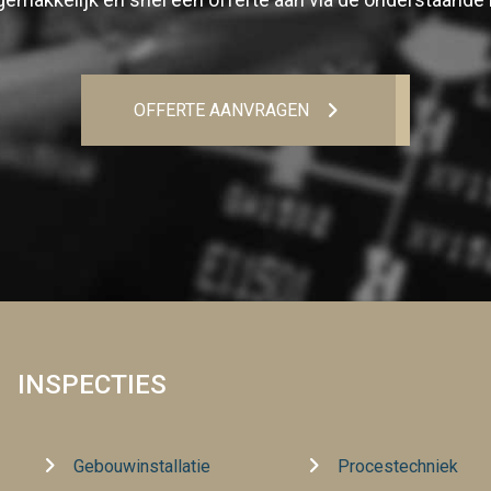
OFFERTE AANVRAGEN
INSPECTIES
Gebouwinstallatie
Procestechniek