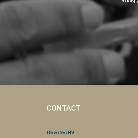
CONTACT
Gevotec BV