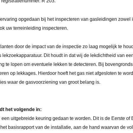
 registratienummer: R 203.
rvaring opgedaan bij het inspecteren van gasleidingen zowel in 
k uw terreinleiding inspecteren.
klanten door de impact van de inspectie zo laag mogelijk te h
lekzoekapparatuur. Dit houdt in dat wij de lekdichtheid van ee
ing te lopen om eventuele lekken te detecteren. Bij bovengron
eren op lekkages. Hierdoor hoeft het gas niet afgesloten te w
ties waar de gasvoorziening van groot belang is.
dt het volgende in:
g een uitgebreide keuring gedaan te worden. Dit is de Eerste of 
het basisrapport van de installatie, aan de hand waarvan de vo