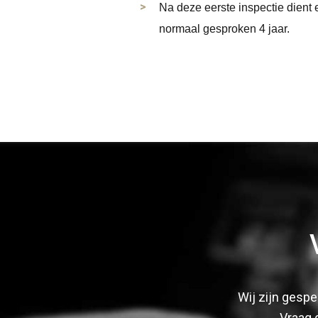
Na deze eerste inspectie dient 
normaal gesproken 4 jaar.
Wij zijn gespe
Vraag 